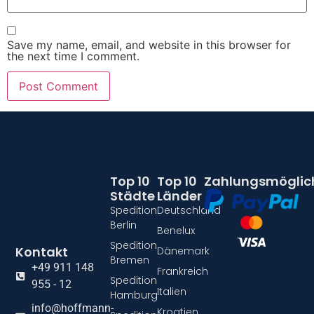
Save my name, email, and website in this browser for
the next time I comment.
Top 10
Top 10
Zahlungsmöglic
Städte
Länder
Spedition
Deutschland
Berlin
Benelux
Spedition
Kontakt
Dänemark
Bremen
+49 911 148
Frankreich
Spedition
955 - 12
Italien
Hamburg
info@hoffmann-
Kroatien