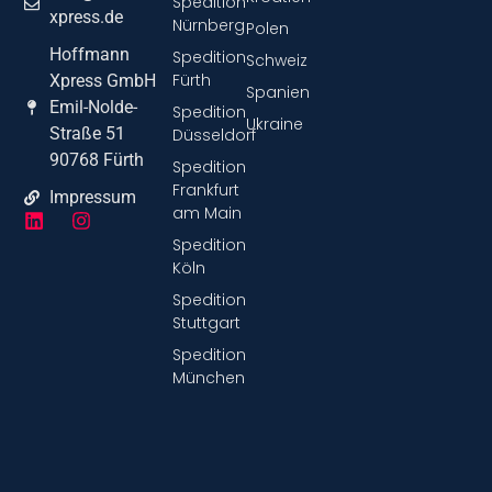
Spedition
xpress.de
Nürnberg
Polen
Hoffmann
Spedition
Schweiz
Fürth
Xpress GmbH
Spanien
Emil-Nolde-
Spedition
Ukraine
Straße 51
Düsseldorf
90768 Fürth
Spedition
Frankfurt
Impressum
am Main
Spedition
Köln
Spedition
Stuttgart
Spedition
München