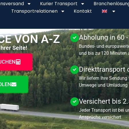
onsversand
Kurier Transport
Branchenlösun
Transportrelationen
Kontakt
CE VON A-Z
Abholung in 60 
Bundes- und europaweite
hrer Seite!
und bis zu 120 Minuten
BUCHEN
Direkttransport
Wir liefern Ihre Sendung
OLEN
Umwege und Umladung I
Versichert bis 2
Jeder Transport ist bei u
Ansprüche versichert