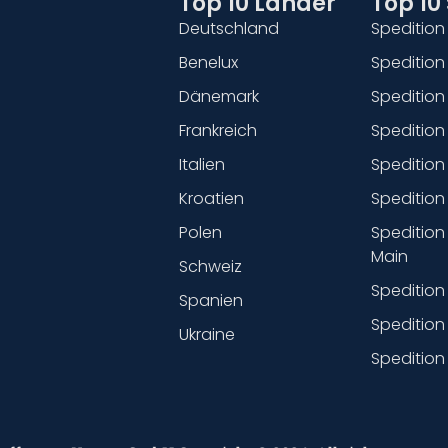
Top 10 Länder
Top 10
Deutschland
Spedition 
Benelux
Spedition
Dänemark
Speditio
Frankreich
Spedition
Italien
Spedition
Kroatien
Spedition
Polen
Spedition
Main
Schweiz
Spedition
Spanien
Spedition
Ukraine
Speditio