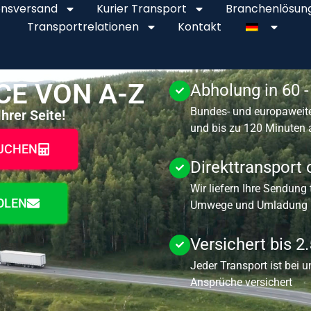
onsversand
Kurier Transport
Branchenlösun
Transportrelationen
Kontakt
CE VON A-Z
Abholung in 60 
Bundes- und europaweite
hrer Seite!
und bis zu 120 Minuten
BUCHEN
Direkttransport
Wir liefern Ihre Sendung
OLEN
Umwege und Umladung I
Versichert bis 2
Jeder Transport ist bei u
Ansprüche versichert