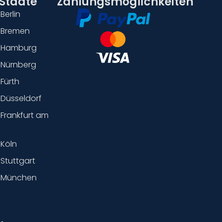
 Städte
Zahlungsmöglichkeiten
Berlin
 Bremen
n Hamburg
 Nürnberg
 Fürth
 Düsseldorf
 Frankfurt am
 Köln
 Stuttgart
n München