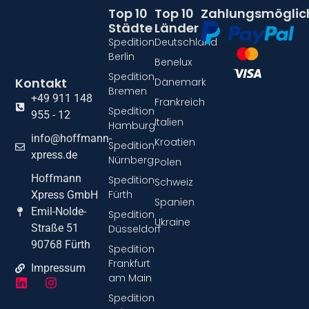
Top 10
Top 10
Zahlungsmöglic
Städte
Länder
Spedition
Deutschland
Berlin
Benelux
Spedition
Kontakt
Dänemark
Bremen
+49 911 148
Frankreich
Spedition
955 - 12
Italien
Hamburg
info@hoffmann-
Kroatien
Spedition
xpress.de
Nürnberg
Polen
Hoffmann
Spedition
Schweiz
Fürth
Xpress GmbH
Spanien
Emil-Nolde-
Spedition
Ukraine
Straße 51
Düsseldorf
90768 Fürth
Spedition
Frankfurt
Impressum
am Main
Spedition