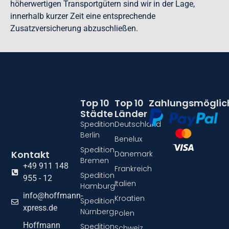
höherwertigen Transportgütern sind wir in der Lage,
innerhalb kurzer Zeit eine entsprechende
Zusatzversicherung abzuschließen.
Top 10
Top 10
Zahlungsmöglic
Städte
Länder
Spedition
Deutschland
Berlin
Benelux
Spedition
Kontakt
Dänemark
Bremen
+49 911 148
Frankreich
Spedition
955 - 12
Italien
Hamburg
info@hoffmann-
Kroatien
Spedition
xpress.de
Nürnberg
Polen
Hoffmann
Spedition
Schweiz