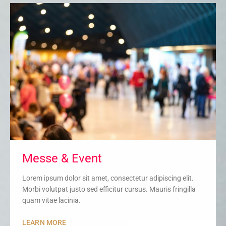
Messe & Event
Lorem ipsum dolor sit amet, consectetur adipiscing elit.
Morbi volutpat justo sed efficitur cursus. Mauris fringilla
quam vitae lacinia.
LEARN MORE